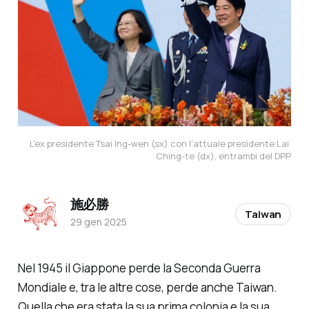
L'ex presidente Tsai Ing-wen (sx) con l'attuale presidente Lai 
Ching-te (dx), entrambi del DPP
施必勝
Taiwan
29 gen 2025
Nel 1945 il Giappone perde la Seconda Guerra
Mondiale e, tra le altre cose, perde anche Taiwan.
Quella che era stata la sua prima colonia e la sua