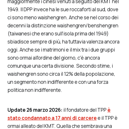
maggiormente i cinesi venuti a seguito del KMT nel
1949. Il DPP invece ha le sue roccaforti al sud, dove
ci sono meno
waishengren
. Anche se nel corso dei
decenni la distinzione
waishengren/benshengren
(taiwanesi che erano sull'isola prima del 1949)
sbiadisce sempre di più, ha tuttavia valenza ancora
oggi. Anche se i matrimoni e il
mix
tra i due gruppi
sono ormai all'ordine del giorno, c'è ancora
comunque una certa divisione. Secondo stime, i
waishengren
sono circa il 12% della popolazione,
un segmento non indifferente e con una forza
politica non indifferente.
Update 26 marzo 2026:
il fondatore del TPP
è
stato condannato a 17 anni di carcere
e il TPP è
ormai alleato del KMT. Quella che sembrava una