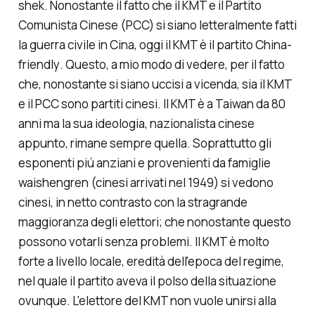
shek. Nonostante il fatto che il KMT e il Partito
Comunista Cinese (PCC) si siano letteralmente fatti
la guerra civile in Cina, oggi il KMT è il partito
China-
friendly
. Questo, a mio modo di vedere, per il fatto
che, nonostante si siano uccisi a vicenda, sia il KMT
e il PCC sono partiti
cinesi
. Il KMT è a Taiwan da 80
anni ma la sua ideologia, nazionalista cinese
appunto, rimane sempre quella. Soprattutto gli
esponenti piú anziani e provenienti da famiglie
waishengren
(cinesi arrivati nel 1949) si vedono
cinesi, in netto contrasto con la stragrande
maggioranza degli elettori; che nonostante questo
possono votarli senza problemi. Il KMT è molto
forte a livello locale, eredità dell'epoca del regime,
nel quale il partito aveva il polso della situazione
ovunque. L'elettore del KMT non vuole unirsi alla