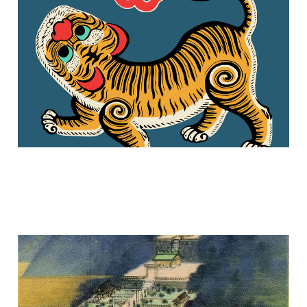
La breve repubblica
28 nov 2024
3 min read
C'era una volta un
santuario shintoista
5 ott 2024
2 min read