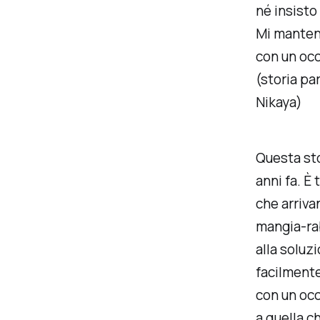
né insisto 
Mi manten
con un occ
(storia pa
Nikaya
)
Questa sto
anni fa. È
che arriv
mangia-ra
alla soluz
facilmente
con un occ
a quella c