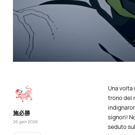
Una volta 
trono del r
indignaron
施必勝
signori! N
26 gen 2026
seduto sul 