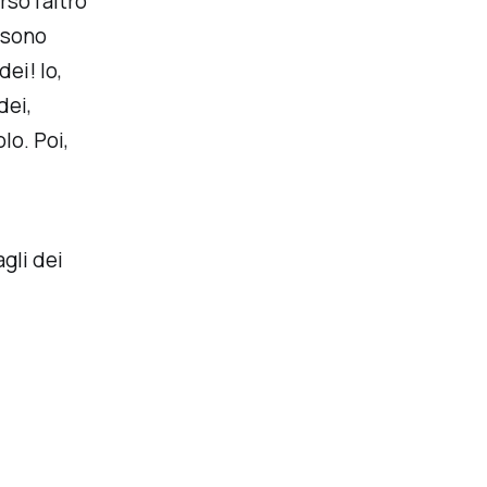
rso l'altro
, sono
dei! Io,
dei,
lo. Poi,
agli dei