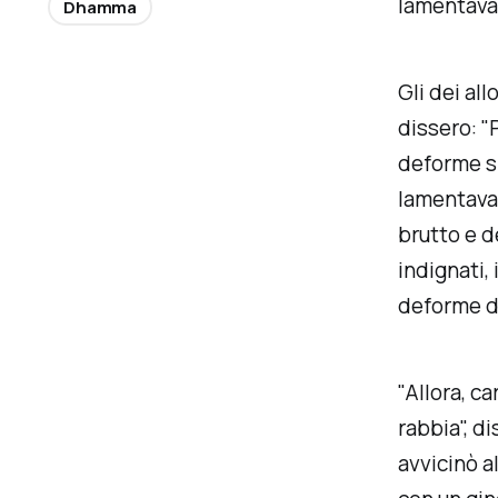
lamentava
Dhamma
Gli dei all
dissero: "
deforme si 
lamentavan
brutto e d
indignati,
deforme d
"Allora, c
rabbia", di
avvicinò a