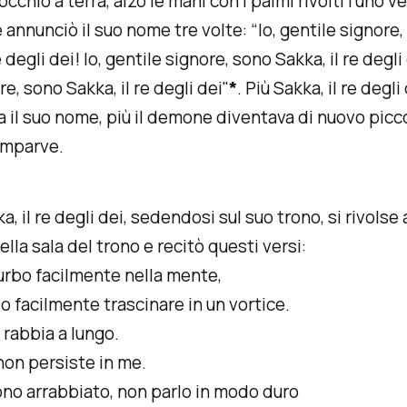
cchio a terra, alzò le mani con i palmi rivolti l'uno ve
e annunciò il suo nome tre volte: “Io, gentile signore
e degli dei! Io, gentile signore, sono Sakka, il re degli 
e, sono Sakka, il re degli dei"
*
. Più Sakka, il re degli 
 il suo nome, più il demone diventava di nuovo picco
omparve.
a, il re degli dei, sedendosi sul suo trono, si rivolse 
lla sala del trono e recitò questi versi:
urbo facilmente nella mente,
io facilmente trascinare in un vortice.
rabbia a lungo.
non persiste in me.
no arrabbiato, non parlo in modo duro