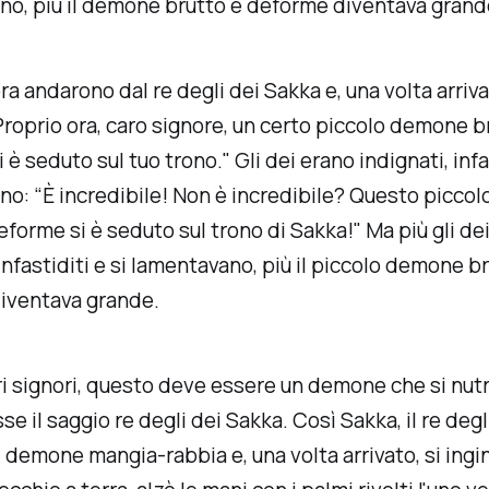
no, più il demone brutto e deforme diventava grand
ora andarono dal re degli dei Sakka e, una volta arrivat
Proprio ora, caro signore, un certo piccolo demone b
è seduto sul tuo trono." Gli dei erano indignati, infas
o: “È incredibile! Non è incredibile? Questo picco
eforme si è seduto sul trono di Sakka!" Ma più gli de
 infastiditi e si lamentavano, più il piccolo demone b
iventava grande.
ari signori, questo deve essere un demone che si nutr
sse il saggio re degli dei Sakka. Così Sakka, il re degli
l demone mangia-rabbia e, una volta arrivato, si ing