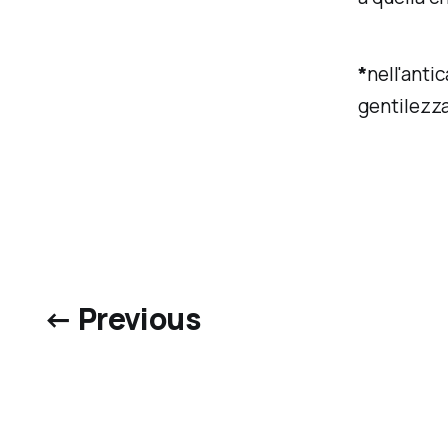
*
nell'anti
gentilezza
← Previous