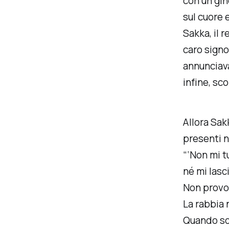
con un gino
sul cuore 
Sakka, il r
caro signor
annunciava
infine, sc
Allora Sakk
presenti ne
“‘Non mi t
né mi lasc
Non provo 
La rabbia 
Quando so