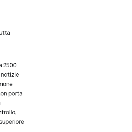
utta
ca 2500
 notizie
emone
non porta
i
trollo,
 superiore