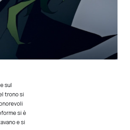
e sul
el trono si
 onorevoli
eforme si è
tavano e si