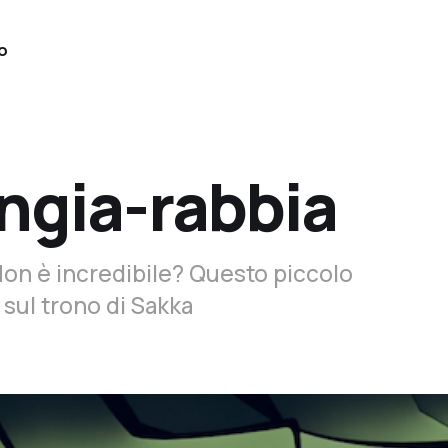
o
ngia-rabbia
 Non è incredibile? Questo piccolo
sul trono di Sakka