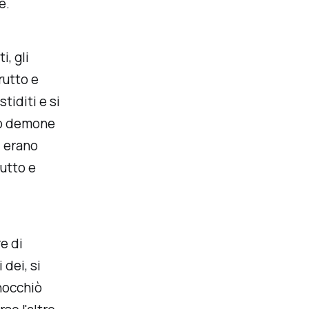
e.
i, gli
rutto e
tiditi e si
lo demone
i erano
rutto e
e di
 dei, si
inocchiò