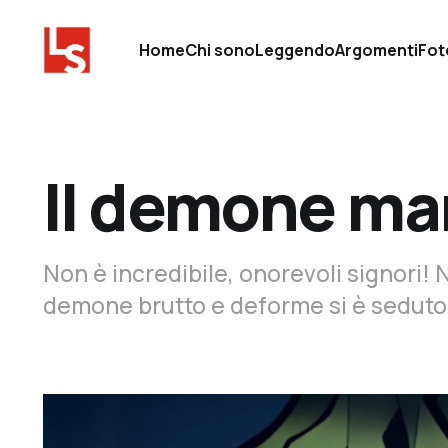
Home
Chi sono
Leggendo
Argomenti
Fot
Il demone ma
Non è incredibile, onorevoli signori!
demone brutto e deforme si è seduto 